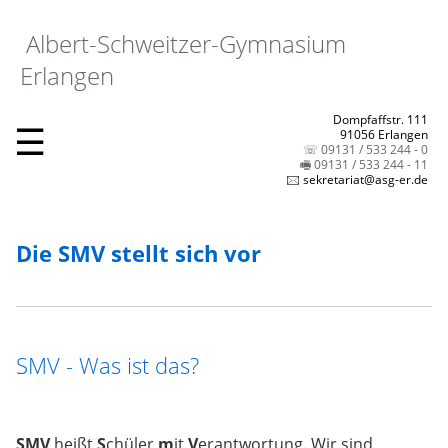
Albert-Schweitzer-Gymnasium
Erlangen
Dompfaffstr. 111
☰
91056 Erlangen
☏ 09131 / 533 244 - 0
🖷 09131 / 533 244 - 11
🖂 sekretariat@asg-er.de
Die SMV stellt sich vor
SMV - Was ist das?
SMV
heißt
S
chüler
m
it
V
erantwortung. Wir sind