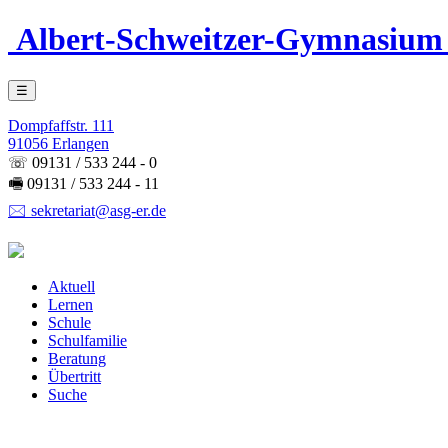
Albert-Schweitzer-Gymnasium
☰
Dompfaffstr. 111
91056 Erlangen
☏ 09131 / 533 244 - 0
🖷 09131 / 533 244 - 11
🖂 sekretariat@asg-er.de
Aktuell
Lernen
Schule
Schulfamilie
Beratung
Übertritt
Suche